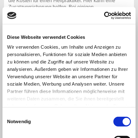
die Kosten für einen Heilpraktiker. Hier kann eine
Zusatzversicherung helfen. Bei einigen
Versicherungsgesellschaften werden Pakete
angeboten, die auch die Behandlung eines
Heilpraktikers abdecken.
Diese Webseite verwendet Cookies
Viele private Krankenkassen hingegen decken eine
Reihe naturheilkundlicher Therapieformen ab.
Wir verwenden Cookies, um Inhalte und Anzeigen zu
Privatversicherte sollten vor der Behandlung bei Ihrer
personalisieren, Funktionen für soziale Medien anbieten
Versicherung nachfragen, ob die Kosten übernommen
zu können und die Zugriffe auf unsere Website zu
werden.
analysieren. Außerdem geben wir Informationen zu Ihrer
Verwendung unserer Website an unsere Partner für
soziale Medien, Werbung und Analysen weiter. Unsere
Partner führen diese Informationen möglicherweise mit
Eine Übersicht zu meinen Behandlungsgebühren:
weiteren Daten zusammen, die Sie ihnen bereitgestellt
haben oder die sie im Rahmen Ihrer Nutzung der Dienste
Der erste Termin dauert 1,5 Stunden und kostet € 150,-
gesammelt haben.
-
Einwilligungsauswahl
Notwendig
Folgetermine in der Regel 1 Stunde: € 100,--
Telefontermine, Skype oder Zoom berechne ich wie